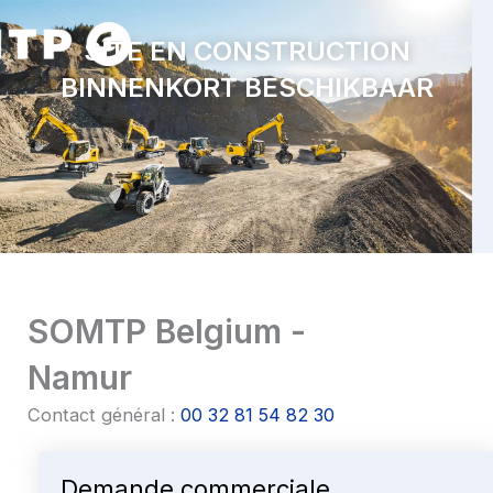
Aller
au
SITE EN CONSTRUCTION
contenu
BINNENKORT BESCHIKBAAR
SOMTP Belgium -
Namur
Contact général :
00 32 81 54 82 30
Demande commerciale